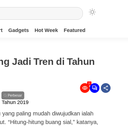
t
Gadgets
Hot Week
Featured
g Jadi Tren di Tahun
11
Perbesar
u yang paling mudah diwujudkan ialah
 “Hitung-hitung buang sial,” katanya,