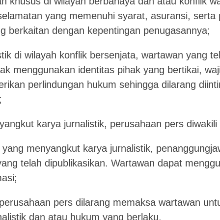
 khusus di wilayah berbahaya dan atau konflik waj
selamatan yang memenuhi syarat, asuransi, serta
ng berkaitan dengan kepentingan penugasannya;
ik di wilayah konflik bersenjata, wartawan yang t
ak menggunakan identitas pihak yang bertikai, waj
erikan perlindungan hukum sehingga dilarang diinti
;
ngkut karya jurnalistik, perusahaan pers diwakil
 yang menyangkut karya jurnalistik, penanggungj
yang telah dipublikasikan. Wartawan dapat menggu
asi;
perusahaan pers dilarang memaksa wartawan unt
alistik dan atau hukum yang berlaku.