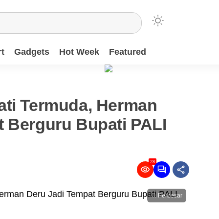
t
Gadgets
Hot Week
Featured
ati Termuda, Herman
t Berguru Bupati PALI
28
Perbesar