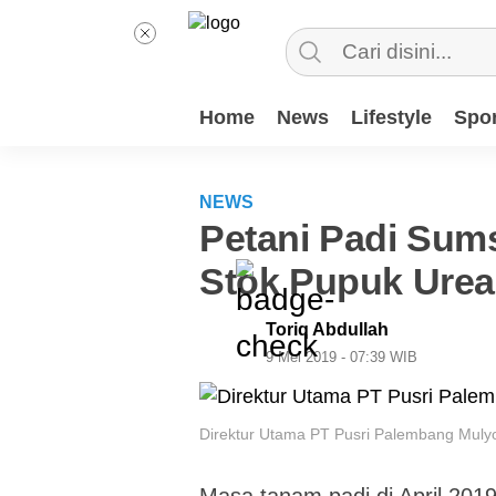
Home
News
Lifestyle
Spor
NEWS
Petani Padi Sums
Stok Pupuk Urea
Toriq Abdullah
9 Mei 2019 - 07:39 WIB
Direktur Utama PT Pusri Palembang Mulyo