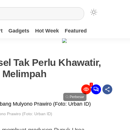
t
Gadgets
Hot Week
Featured
el Tak Perlu Khawatir,
 Melimpah
2
Perbesar
no Prawiro (Foto: Urban ID)