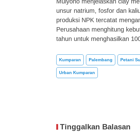
Mulyono menjelaskan clay me
unsur natrium, fosfor dan ka
produksi NPK tercatat meng
Perusahaan menghitung kebut
tahun untuk menghasilkan 10
Kumparan
Palembang
Petani S
Urban Kumparan
Tinggalkan Balasan