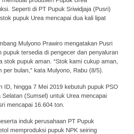
19 membuat produsen Pupuk Urea
si. Seperti di PT Pupuk Sriwidjaja (Pusri)
ok pupuk Urea mencapai dua kali lipat
embang Mulyono Prawiro mengatakan Pusri
 pupuk tersedia di pengecer dan penyaluran
ga stok pupuk aman. “Stok kami cukup aman,
an per bulan,” kata Mulyono, Rabu (8/5).
an ID, hingga 7 Mei 2019 kebutuh pupuk PSO
era Selatan (Sumsel) untuk Urea mencapai
sri mencapai 16.604 ton.
eserta induk perusahaan PT Pupuk
etol memproduksi pupuk NPK seiring