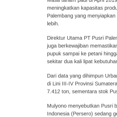
Masa tanam padi di April 20
meningkatkan kapasitas produk
Palembang yang menyiapkan st
lebih.
Direktur Utama PT Pusri Pal
juga berkewajiban memastikan
pupuk sampai ke petani hing
sekitar dua kali lipat kebutuh
Dari data yang dihimpun Urb
di Lini III-IV Provinsi Sumat
7.412 ton, sementara stok Pu
Mulyono menyebutkan Pusri b
Indonesia (Persero) sedang g