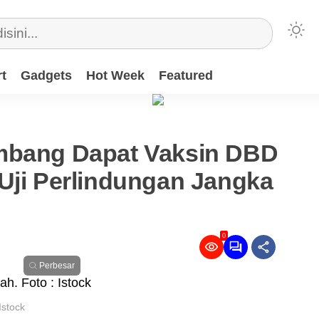
t
Gadgets
Hot Week
Featured
mbang Dapat Vaksin DBD
Uji Perlindungan Jangka
0
Perbesar
Istock