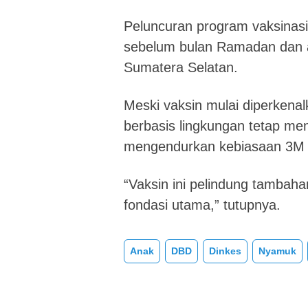
Peluncuran program vaksinasi
sebelum bulan Ramadan dan a
Sumatera Selatan.
Meski vaksin mulai diperken
berbasis lingkungan tetap men
mengendurkan kebiasaan 3M 
“Vaksin ini pelindung tambaha
fondasi utama,” tutupnya.
Anak
DBD
Dinkes
Nyamuk