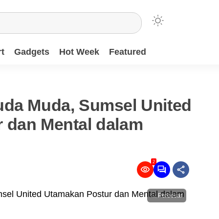
t
Gadgets
Hot Week
Featured
uda Muda, Sumsel United
 dan Mental dalam
2
Perbesar