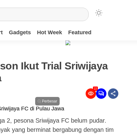
t
Gadgets
Hot Week
Featured
on Ikut Trial Sriwijaya
a
22
Perbesar
ga 2, pesona Sriwijaya FC belum pudar.
nyak yang berminat bergabung dengan tim