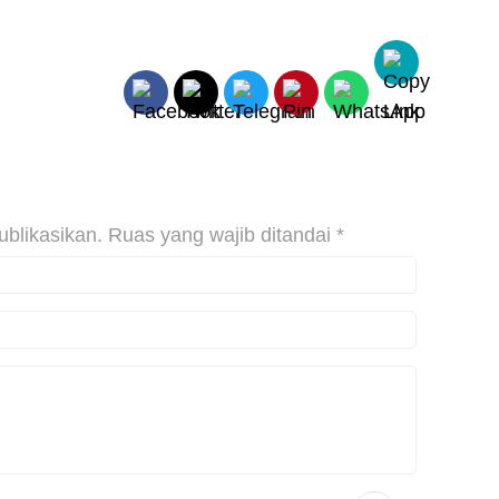
ublikasikan.
Ruas yang wajib ditandai
*