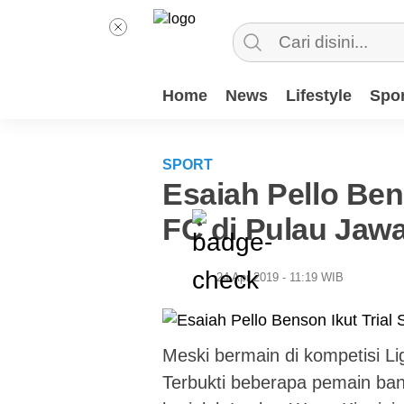
Home
News
Lifestyle
Spor
SPORT
Esaiah Pello Bens
FC di Pulau Jaw
24 Apr 2019 - 11:19 WIB
Meski bermain di kompetisi Li
Terbukti beberapa pemain ba