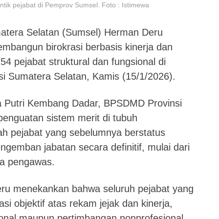
ik pejabat di Pemprov Sumsel. Foto : Istimewa
tera Selatan (Sumsel) Herman Deru
angun birokrasi berbasis kinerja dan
154 pejabat struktural dan fungsional di
si Sumatera Selatan, Kamis (15/1/2026).
ula Putri Kembang Dadar, BPSDMD Provinsi
penguatan sistem merit di tubuh
ah pejabat yang sebelumnya berstatus
ngemban jabatan secara definitif, mulai dari
ga pengawas.
ru menekankan bahwa seluruh pejabat yang
si objektif atas rekam jejak dan kinerja,
onal maupun pertimbangan nonprofesional.