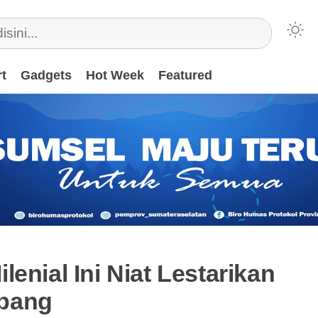
t
Gadgets
Hot Week
Featured
enial Ini Niat Lestarikan
bang