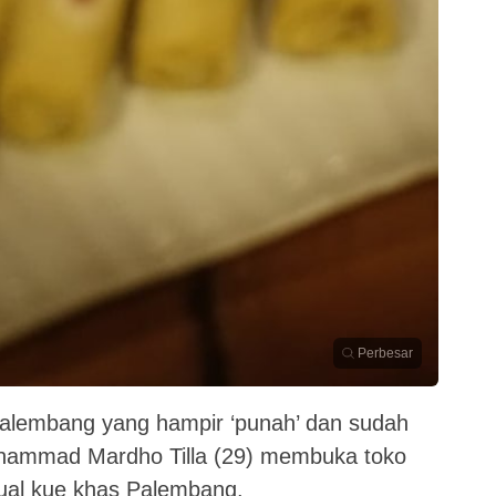
Perbesar
Palembang yang hampir ‘punah’ dan sudah
hammad Mardho Tilla (29) membuka toko
al kue khas Palembang.