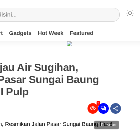
t
Gadgets
Hot Week
Featured
au Air Sugihan,
Pasar Sungai Baung
I Pulp
5
Perbesar