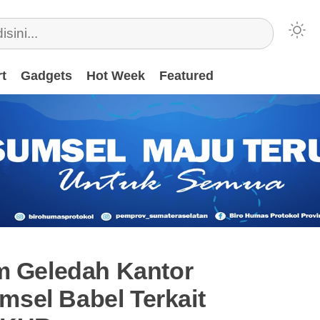
t
Gadgets
Hot Week
Featured
am Geledah Kantor
sel Babel Terkait