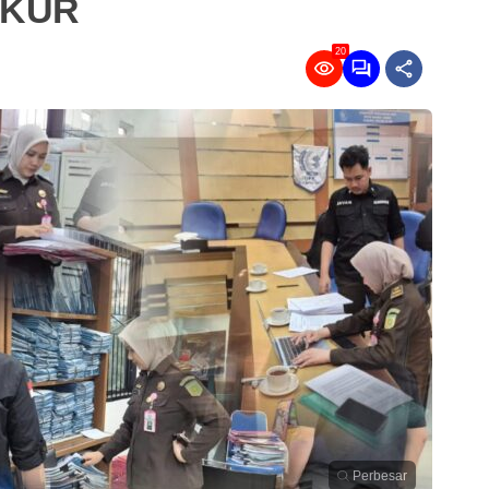
 KUR
20
Perbesar