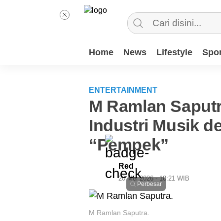
Home
News
Lifestyle
Spor
ENTERTAINMENT
M Ramlan Saput
Industri Musik d
“Pempek”
Red
20 Mei 2026 - 18:21 WIB
Perbesar
M Ramlan Saputra.