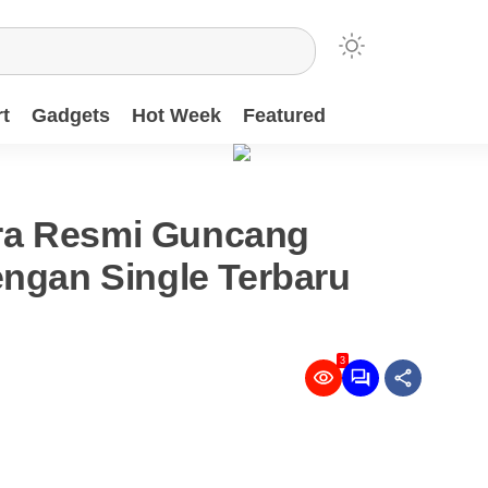
t
Gadgets
Hot Week
Featured
ra Resmi Guncang
engan Single Terbaru
3