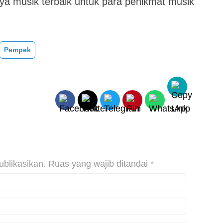
a musik terbaik untuk para penikmat musik
Pempek
ublikasikan.
Ruas yang wajib ditandai
*