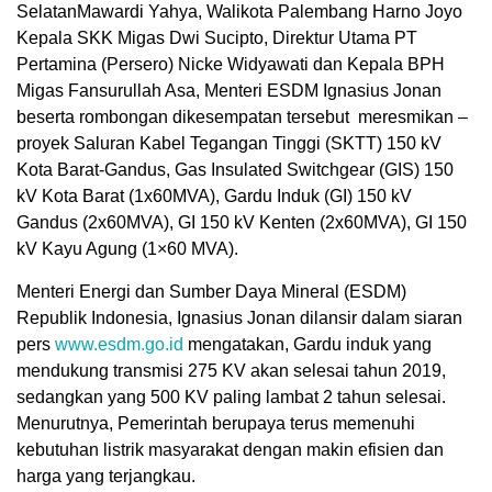
SelatanMawardi Yahya, Walikota Palembang Harno Joyo
Kepala SKK Migas Dwi Sucipto, Direktur Utama PT
Pertamina (Persero) Nicke Widyawati dan Kepala BPH
Migas Fansurullah Asa, Menteri ESDM Ignasius Jonan
beserta rombongan dikesempatan tersebut meresmikan –
proyek Saluran Kabel Tegangan Tinggi (SKTT) 150 kV
Kota Barat-Gandus, Gas Insulated Switchgear (GIS) 150
kV Kota Barat (1x60MVA), Gardu Induk (GI) 150 kV
Gandus (2x60MVA), GI 150 kV Kenten (2x60MVA), GI 150
kV Kayu Agung (1×60 MVA).
Menteri Energi dan Sumber Daya Mineral (ESDM)
Republik Indonesia, Ignasius Jonan dilansir dalam siaran
pers
www.esdm.go.id
mengatakan, Gardu induk yang
mendukung transmisi 275 KV akan selesai tahun 2019,
sedangkan yang 500 KV paling lambat 2 tahun selesai.
Menurutnya, Pemerintah berupaya terus memenuhi
kebutuhan listrik masyarakat dengan makin efisien dan
harga yang terjangkau.