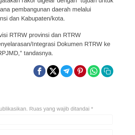
gatakan rakor digelar dengan tujuan untuk
encana pembangunan daerah melalui
nsi dan Kabupaten/kota.
evisi RTRW provinsi dan RTRW
Penyelarasan/Integrasi Dokumen RTRW ke
PJMD,” tandasnya.
ublikasikan.
Ruas yang wajib ditandai
*