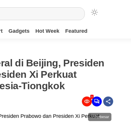
t
Gadgets
Hot Week
Featured
al di Beijing, Presiden
siden Xi Perkuat
esia-Tiongkok
8
Perbesar