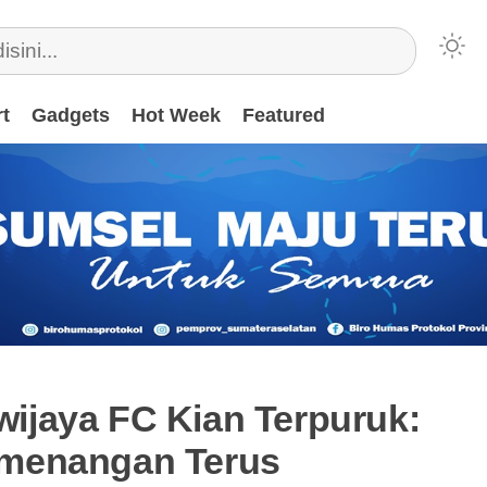
t
Gadgets
Hot Week
Featured
iwijaya FC Kian Terpuruk:
menangan Terus