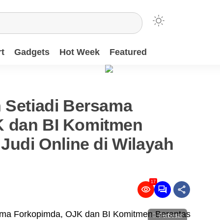
t
Gadgets
Hot Week
Featured
n Setiadi Bersama
K dan BI Komitmen
 Judi Online di Wilayah
17
Perbesar