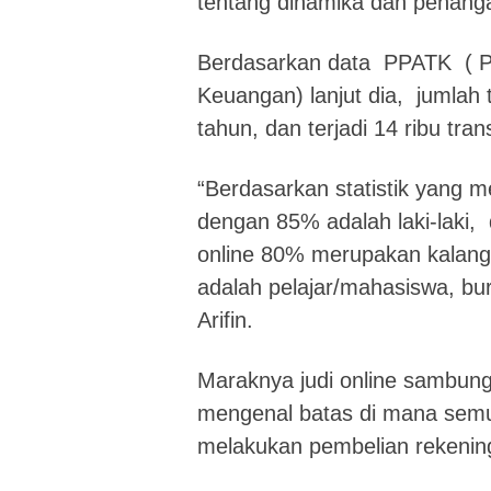
tentang dinamika dan penanga
Berdasarkan data PPATK ( Pu
Keuangan) lanjut dia, jumlah t
tahun, dan terjadi 14 ribu tran
“Berdasarkan statistik yang m
dengan 85% adalah laki-laki, 
online 80% merupakan kalang
adalah pelajar/mahasiswa, bur
Arifin.
Maraknya judi online sambung A
mengenal batas di mana semu
melakukan pembelian rekenin