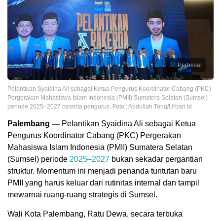
Perbesar
Pelantikan Syaidina Ali sebagai Ketua Pengurus Koordinator Cabang (PKC)
Pergerakan Mahasiswa Islam Indonesia (PMII) Sumatera Selatan (Sumsel)
periode 2025–2027 beserta pengurus. Foto : Abdullah Toriq/Urban Id
Palembang —
Pelantikan Syaidina Ali sebagai Ketua
Pengurus Koordinator Cabang (PKC) Pergerakan
Mahasiswa Islam Indonesia (PMII) Sumatera Selatan
(Sumsel) periode
2025–2027
bukan sekadar pergantian
struktur. Momentum ini menjadi penanda tuntutan baru
PMII yang harus keluar dari rutinitas internal dan tampil
mewarnai ruang-ruang strategis di Sumsel.
Wali Kota Palembang, Ratu Dewa, secara terbuka