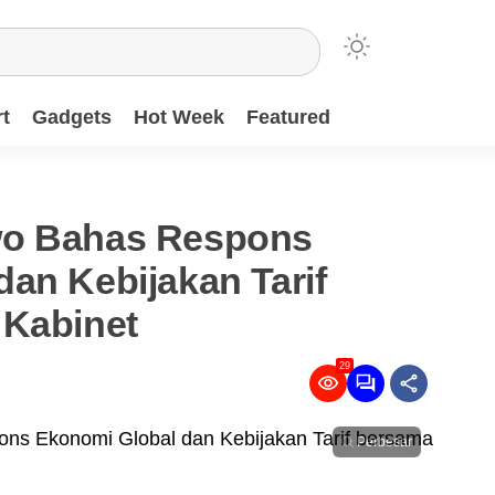
t
Gadgets
Hot Week
Featured
wo Bahas Respons
an Kebijakan Tarif
 Kabinet
29
Perbesar