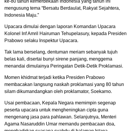
ke-80 tahun kemerdekaan Indonesia yang tahun ini
mengusung tema “Bersatu Berdaulat, Rakyat Sejahtera,
Indonesia Maju.”
Upacara dimulai dengan laporan Komandan Upacara
Kolonel Inf Amril Hairuman Tehupelasury, kepada Presiden
Prabowo selaku Inspektur Upacara.
Tak lama berselang, dentuman meriam sebanyak tujuh
belas kali, disertai bunyi sirene panjang, menggema
menandai dimulainya Peringatan Detik-Detik Proklamasi.
Momen khidmat terjadi ketika Presiden Prabowo
membacakan langsung naskah proklamasi yang 80 tahun
silam dikumandangkan oleh proklamator, Soekarno.
Usai pembacaan, Kepala Negara memimpin segenap
peserta upacara untuk mengheningkan cipta guna
mengenang jasa para pahlawan. Selanjutnya, Menteri
Agama Nasaruddin Umar memandu pembacaan doa,
menghadirkan suasana syahdu di halaman Istana