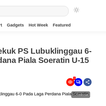
t
Gadgets
Hot Week
Featured
kuk PS Lubuklinggau 6-
ana Piala Soeratin U-15
0
Perbesar