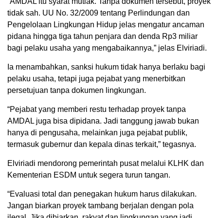
“AMDAL itu syarat mutlak. Tanpa dokumen tersebut, proyek
tidak sah. UU No. 32/2009 tentang Perlindungan dan
Pengelolaan Lingkungan Hidup jelas mengatur ancaman
pidana hingga tiga tahun penjara dan denda Rp3 miliar
bagi pelaku usaha yang mengabaikannya,” jelas Elviriadi.
Ia menambahkan, sanksi hukum tidak hanya berlaku bagi
pelaku usaha, tetapi juga pejabat yang menerbitkan
persetujuan tanpa dokumen lingkungan.
“Pejabat yang memberi restu terhadap proyek tanpa
AMDAL juga bisa dipidana. Jadi tanggung jawab bukan
hanya di pengusaha, melainkan juga pejabat publik,
termasuk gubernur dan kepala dinas terkait,” tegasnya.
Elviriadi mendorong pemerintah pusat melalui KLHK dan
Kementerian ESDM untuk segera turun tangan.
“Evaluasi total dan penegakan hukum harus dilakukan.
Jangan biarkan proyek tambang berjalan dengan pola
ilegal. Jika dibiarkan, rakyat dan lingkungan yang jadi