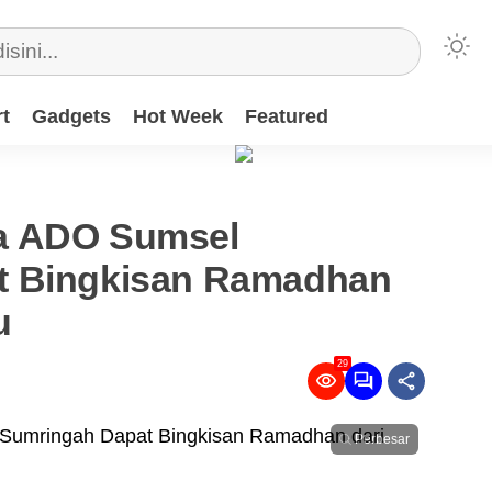
t
Gadgets
Hot Week
Featured
a ADO Sumsel
t Bingkisan Ramadhan
u
29
Perbesar