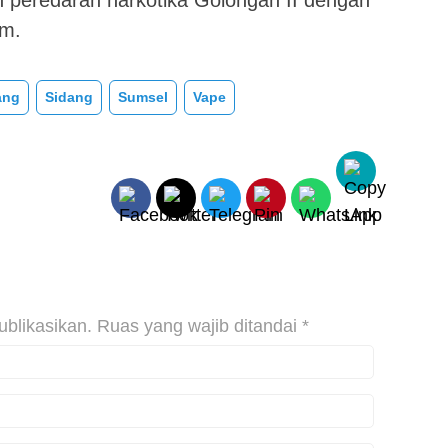
an peredaran narkotika Golongan II dengan
am.
ang
Sidang
Sumsel
Vape
ublikasikan.
Ruas yang wajib ditandai
*