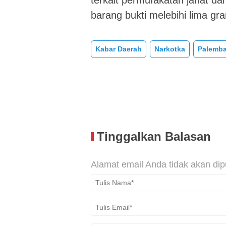
terkait permufakatan jahat d
barang bukti melebihi lima gr
Kabar Daerah
Narkotka
Palemb
Tinggalkan Balasan
Alamat email Anda tidak akan dip