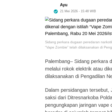
Ayu
21 Mei 2026 - 15:48 WIB
Sidang perkara dugaan peredaran narkotika 
“Vape Zombie” telah dilaksanakan di Pen
Palembang– Sidang perkara du
melalui rokok elektrik atau di
dilaksanakan di Pengadilan N
Dalam persidangan tersebut,
saksi dari Ditresnarkoba Pol
pengungkapan jaringan vape 