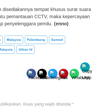
disediakannya tempat khusus surat suara
bantu pemantauan CCTV, maka kepercayaan
dap penyelenggara pemilu.
(enno)
u
Malaysia
Palembang
Sumsel
Malaysia
Urban Id
ublikasikan.
Ruas yang wajib ditandai
*