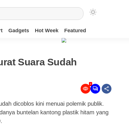
t
Gadgets
Hot Week
Featured
Surat Suara Sudah
4
udah dicoblos kini menuai polemik publik.
anya buntelan kantong plastik hitam yang
.