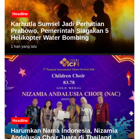
Headline
Karhutla Sumsel Jadi Perhatian
Prabowo, Pemerintah Siagakan 5
Helikopter Water Bombing
1 hari yang lalu
Headline
Harumkan Nama Indonesia, Nizamia
Andalusia Choir Juara di Thailand