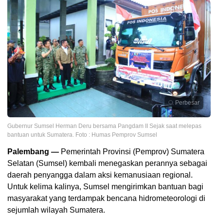
Perbesar
Gubernur Sumsel Herman Deru bersama Pangdam II Sejak saat melepas
bantuan untuk Sumatera. Foto : Humas Pemprov Sumsel
Palembang —
Pemerintah Provinsi (Pemprov) Sumatera
Selatan (Sumsel) kembali menegaskan perannya sebagai
daerah penyangga dalam aksi kemanusiaan regional.
Untuk kelima kalinya, Sumsel mengirimkan bantuan bagi
masyarakat yang terdampak bencana hidrometeorologi di
sejumlah wilayah Sumatera.