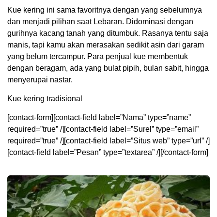
Kue kering ini sama favoritnya dengan yang sebelumnya
dan menjadi pilihan saat Lebaran. Didominasi dengan
gurihnya kacang tanah yang ditumbuk. Rasanya tentu saja
manis, tapi kamu akan merasakan sedikit asin dari garam
yang belum tercampur. Para penjual kue membentuk
dengan beragam, ada yang bulat pipih, bulan sabit, hingga
menyerupai nastar.
Kue kering tradisional
[contact-form][contact-field label=”Nama” type=”name”
required=”true” /][contact-field label=”Surel” type=”email”
required=”true” /][contact-field label=”Situs web” type=”url” /]
[contact-field label=”Pesan” type=”textarea” /][/contact-form]