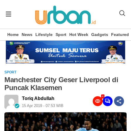
Home
News
Lifestyle
Sport
Hot Week
Gadgets
Featured
SPORT
Manchester City Geser Liverpool di
Puncak Klasemen
4
Toriq Abdullah
15 Apr 2019 - 07:53 WIB