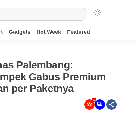
t
Gadgets
Hot Week
Featured
has Palembang:
empek Gabus Premium
an per Paketnya
12