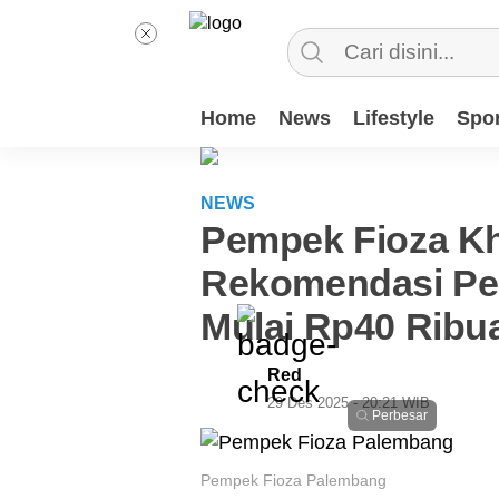
Home
News
Lifestyle
Spor
NEWS
Pempek Fioza K
Rekomendasi P
Mulai Rp40 Ribu
Red
29 Des 2025 - 20:21 WIB
Perbesar
Pempek Fioza Palembang