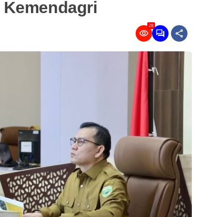
n Kemendagri
28