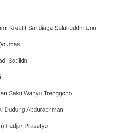
omi Kreatif Sandiaga Salahuddin Uno
 Qoumas
di Sadikin
i
anan Sakti Wahyu Trenggono
al Dudung Abdurachman
) Fadjar Prasetyo