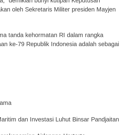
a,” demikian bunyi kutipan Keputusan
kan oleh Sekretaris Militer presiden Mayjen
ima tanda kehormatan RI dalam rangka
an ke-79 Republik Indonesia adalah sebagai
tama
aritim dan Investasi Luhut Binsar Pandjaitan