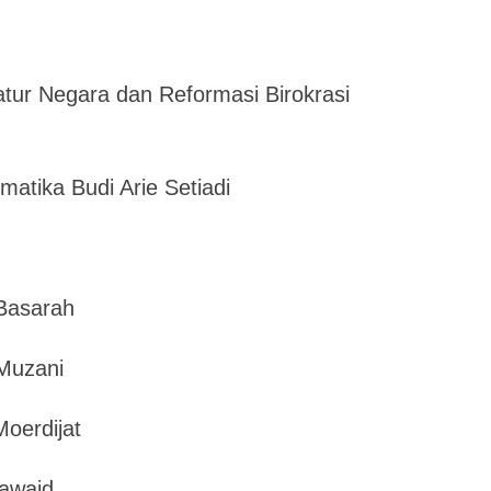
tur Negara dan Reformasi Birokrasi
matika Budi Arie Setiadi
Basarah
Muzani
Moerdijat
Fawaid