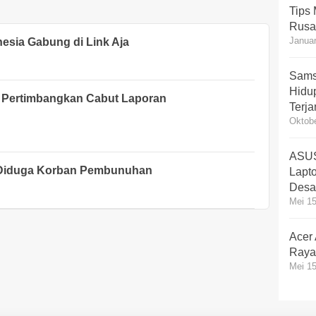
Tips
Rusa
Januar
sia Gabung di Link Aja
Sams
Hidup
 Pertimbangkan Cabut Laporan
Terj
Oktobe
ASUS
, Diduga Korban Pembunuhan
Lapt
Desa
Mei 15
Acer
Rayak
Mei 15