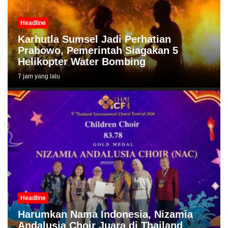
Headline
Karhutla Sumsel Jadi Perhatian
Prabowo, Pemerintah Siagakan 5
Helikopter Water Bombing
7 jam yang lalu
Headline
Harumkan Nama Indonesia, Nizamia
Andalusia Choir Juara di Thailand