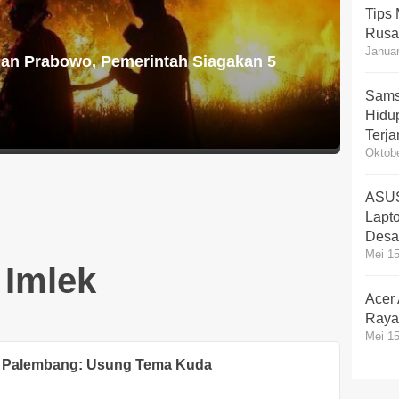
Tips
Rusa
Januar
ian Prabowo, Pemerintah Siagakan 5
Sams
Hidup
Terj
Oktobe
ASUS
Lapt
Desa
Mei 15
Imlek
Acer
Rayak
Mei 15
i Palembang: Usung Tema Kuda