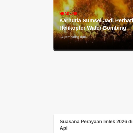
Nizamia
Kemampo
Andalusia
Perkuat
HEADLINE
Choir
Karhutla Sumsel Jadi Perhat
Jaringan
Juara di
Helikopter Water Bombing
Persemaian
Thailand
Nasional
24 jam yang lalu
24 jam yang
lalu
1 hari yang lalu
Suasana Perayaan Imlek 2026 d
Api