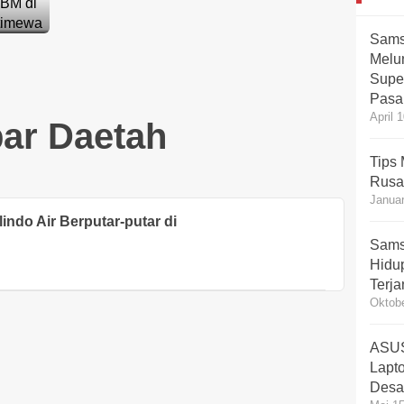
Sams
Melun
Super
Pasa
April 
ar Daetah
Tips
Rusa
Januar
lindo Air Berputar-putar di
Sams
Hidup
Terj
Oktobe
ASUS
Lapt
Desa