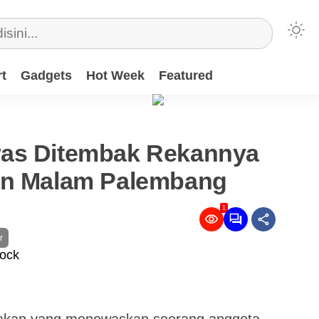
t
Gadgets
Hot Week
Featured
was Ditembak Rekannya
an Malam Palembang
1
r