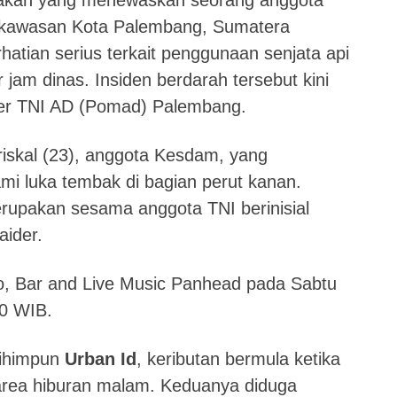
kan yang menewaskan seorang anggota
 kawasan Kota Palembang, Sumatera
atian serius terkait penggunaan senjata api
r jam dinas. Insiden berdarah tersebut kini
iter TNI AD (Pomad) Palembang.
iskal (23), anggota Kesdam, yang
mi luka tembak di bagian perut kanan.
rupakan sesama anggota TNI berinisial
aider.
sto, Bar and Live Music Panhead pada Sabtu
30 WIB.
dihimpun
Urban Id
, keributan bermula ketika
area hiburan malam. Keduanya diduga