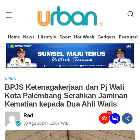
Home
News
Lifestyle
Sport
Hot Week
Gadgets
Featured
NEWS
BPJS Ketenagakerjaan dan Pj Wali
Kota Palembang Serahkan Jaminan
Kematian kepada Dua Ahli Waris
23
Red
30 Agu 2024 - 15:07 WIB