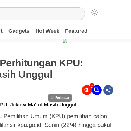
t
Gadgets
Hot Week
Featured
 Perhitungan KPU:
asih Unggul
6
Perbesar
si Pemilihan Umum (KPU) pemilihan calon
lansir kpu.go.id, Senin (22/4) hingga pukul