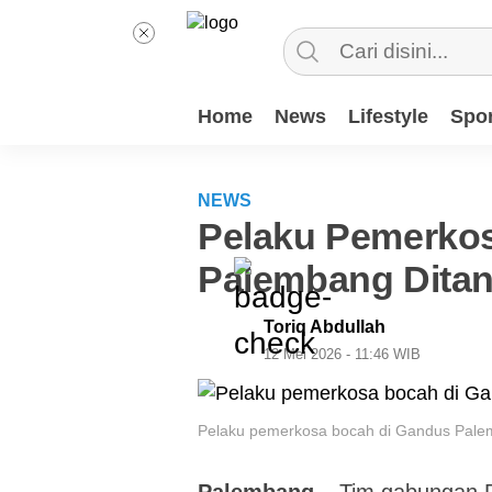
Home
News
Lifestyle
Spor
NEWS
Pelaku Pemerko
Palembang Ditan
Toriq Abdullah
12 Mei 2026 - 11:46 WIB
Pelaku pemerkosa bocah di Gandus Palem