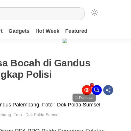
t
Gadgets
Hot Week
Featured
sa Bocah di Gandus
gkap Polisi
7
Perbesar
bang. Foto : Dok Polda Sumsel