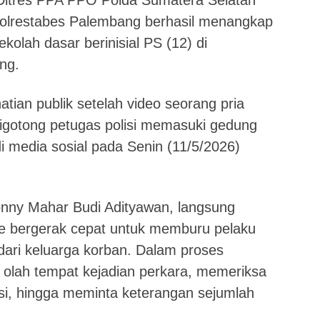
itres PPA PPO Polda Sumatera Selatan
olrestabes Palembang berhasil menangkap
kolah dasar berinisial PS (12) di
ng.
tian publik setelah video seorang pria
igotong petugas polisi memasuki gedung
i media sosial pada Senin (11/5/2026)
nny Mahar Budi Adityawan
, langsung
se bergerak cepat untuk memburu pelaku
dari keluarga korban. Dalam proses
n olah tempat kejadian perkara, memeriksa
si, hingga meminta keterangan sejumlah