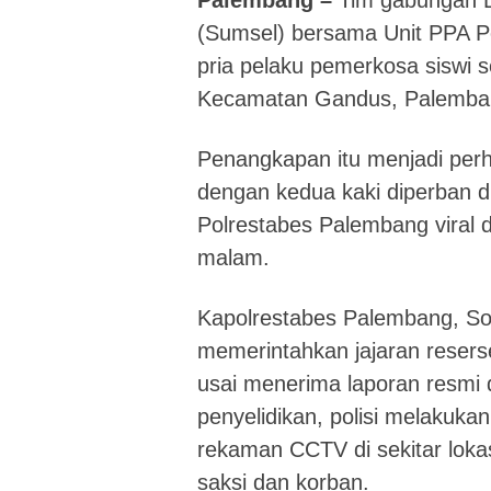
Palembang –
Tim gabungan D
(Sumsel) bersama Unit PPA P
pria pelaku pemerkosa siswi se
Kecamatan Gandus, Palemba
Penangkapan itu menjadi perha
dengan kedua kaki diperban d
Polrestabes Palembang viral d
malam.
Kapolrestabes Palembang,
So
memerintahkan jajaran reser
usai menerima laporan resmi 
penyelidikan, polisi melakuka
rekaman CCTV di sekitar loka
saksi dan korban.