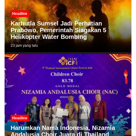
Headline
Karhutla Sumsel Jadi Perhatian
Prabowo, Pemerintah Siagakan 5
Helikopter Water Bombing
23 jam yang lalu
Headline
Harumkan Nama Indonesia, Nizamia
Andalusia Choir Juara di Thailand