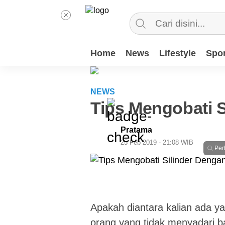
Home
News
Lifestyle
Spor
NEWS
Tips Mengobati S
Pratama
25 Feb 2019 - 21:08 WIB
Per
Apakah diantara kalian ada y
orang yang tidak menyadari 