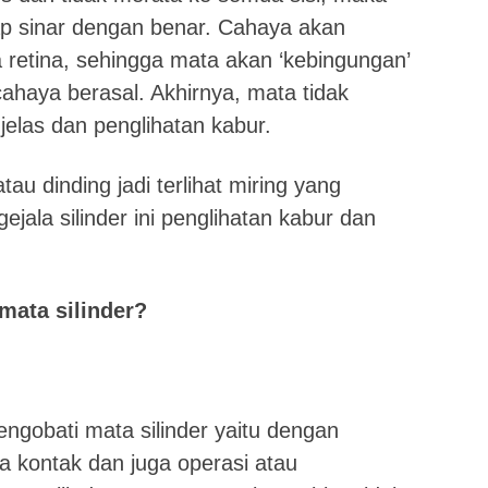
p sinar dengan benar. Cahaya akan
da retina, sehingga mata akan ‘kebingungan’
ahaya berasal. Akhirnya, mata tidak
elas dan penglihatan kabur.
tau dinding jadi terlihat miring yang
ejala silinder ini penglihatan kabur dan
mata silinder?
ngobati mata silinder yaitu dengan
 kontak dan juga operasi atau