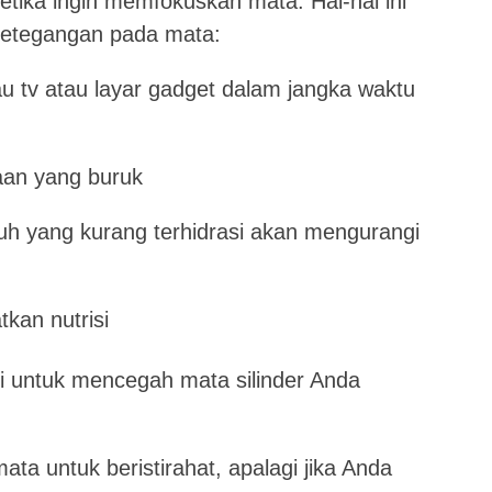
etika ingin memfokuskan mata. Hal-hal ini
ketegangan pada mata:
 tv atau layar gadget dalam jangka waktu
an yang buruk
uh yang kurang terhidrasi akan mengurangi
kan nutrisi
ini untuk mencegah mata silinder Anda
ata untuk beristirahat, apalagi jika Anda