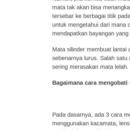
mata tak akan bisa menangka
tersebar ke berbagai titik pa
untuk mengetahui dari mana c
mendapatkan bayangan yang j
Mata silinder membuat lantai a
sebenarnya lurus. Salah satu g
sering merasakan mata lelah.
Bagaimana cara mengobati 
Pada dasarnya, ada 3 cara me
menggunakan kacamata, lensa