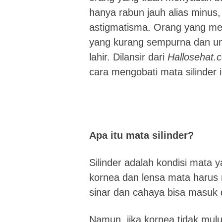
hanya rabun jauh alias minus,
astigmatisma. Orang yang men
yang kurang sempurna dan um
lahir. Dilansir dari
Hallosehat.
cara mengobati mata silinder i
Apa itu mata silinder?
Silinder adalah kondisi mata
kornea dan lensa mata harus 
sinar dan cahaya bisa masuk
Namun, jika kornea tidak mul