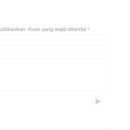
ublikasikan.
Ruas yang wajib ditandai
*