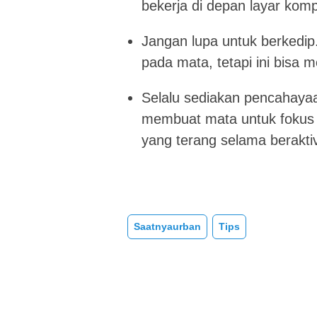
bekerja di depan layar kom
Jangan lupa untuk berkedip
pada mata, tetapi ini bisa 
Selalu sediakan pencahaya
membuat mata untuk fokus
yang terang selama beraktiv
Saatnyaurban
Tips