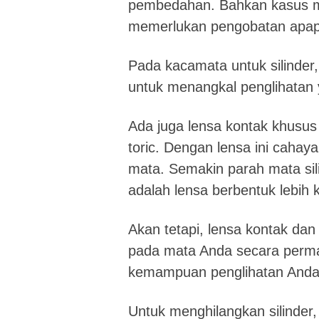
pembedahan. Bahkan kasus mat
memerlukan pengobatan apa
Pada kacamata untuk silinder
untuk menangkal penglihatan y
Ada juga lensa kontak khusus
toric. Dengan lensa ini cahay
mata. Semakin parah mata sil
adalah lensa berbentuk lebih 
Akan tetapi, lensa kontak dan
pada mata Anda secara perma
kemampuan penglihatan Anda
Untuk menghilangkan silinder