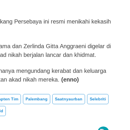
akang Persebaya ini resmi menikahi kekasih
a dan Zerlinda Gitta Anggraeni digelar di
ad nikah berjalan lancar dan khidmat.
hanya mengundang kerabat dan keluarga
ikan akad nikah mereka.
(enno)
apten Tim
Palembang
Saatnyaurban
Selebriti
Id