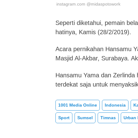
instagram.com @midaspotowork
Seperti diketahui, pemain bel
hatinya, Kamis (28/2/2019).
Acara pernikahan Hansamu Yam
Masjid Al-Akbar, Surabaya. Ak
Hansamu Yama dan Zerlinda 
terdekat saja untuk menyaks
1001 Media Online
Indonesia
K
Sport
Sumsel
Timnas
Urban 