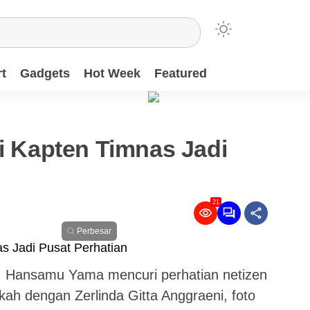
t
Gadgets
Hot Week
Featured
ri Kapten Timnas Jadi
21
Perbesar
a, Hansamu Yama mencuri perhatian netizen
ah dengan Zerlinda Gitta Anggraeni, foto