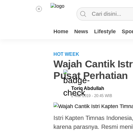
Home
News
Lifestyle
Spor
HOT WEEK
Wajah Cantik Ist
Pusat Perhatian
Toriq Abdullah
2 Mar 2019 - 20:45 WIB
Istri Kapten Timnas Indonesi
karena parasnya. Resmi menik