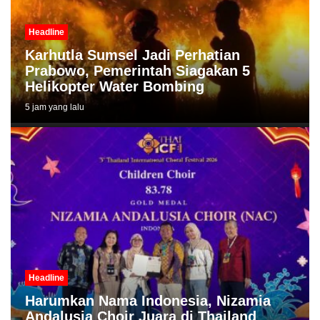
Headline
Karhutla Sumsel Jadi Perhatian
Prabowo, Pemerintah Siagakan 5
Helikopter Water Bombing
5 jam yang lalu
Headline
Harumkan Nama Indonesia, Nizamia
Andalusia Choir Juara di Thailand