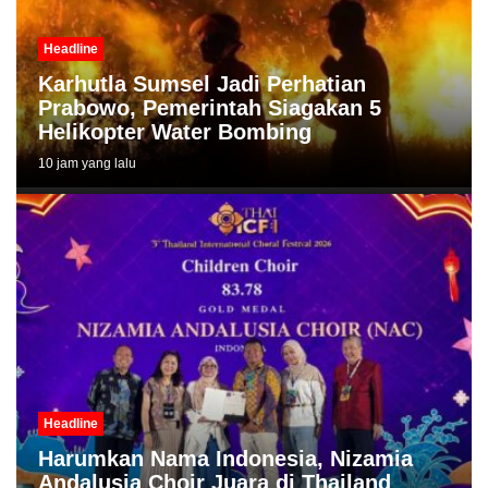
Headline
Karhutla Sumsel Jadi Perhatian
Prabowo, Pemerintah Siagakan 5
Helikopter Water Bombing
10 jam yang lalu
Headline
Harumkan Nama Indonesia, Nizamia
Andalusia Choir Juara di Thailand